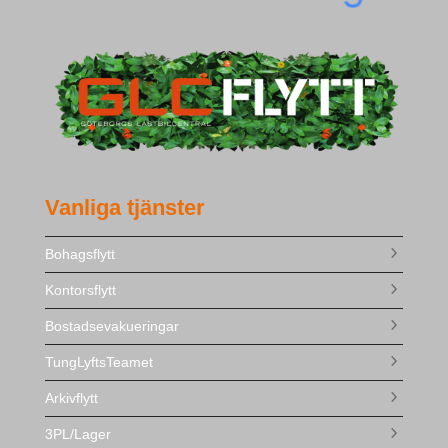
Vanliga tjänster
Bohagsflytt
Kontorsflytt
Bostadsevakueringar
TungLyftsTeamet
Arkivflytt
3PL/Lager