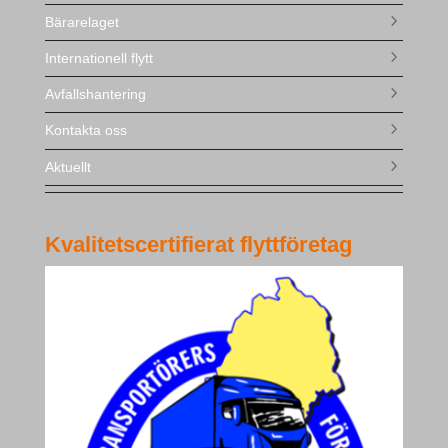
Bärarelaget
Internationell flytt
Avfallshantering
Kontakta oss
Aktuellt
Kvalitetscertifierat flyttföretag