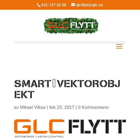
031-727 32 00
glcflytt@glc.se
SMART_VEKTOROBJ
EKT
av
Mikael Vilkas
|
feb 23, 2017
|
0 Kommentarer