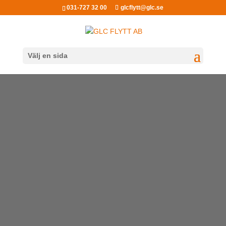
031-727 32 00
glcflytt@glc.se
Välj en sida