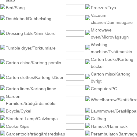
skåp
Bed/Säng
Freezer/Frys
Vacuum
Doublebed/Dubbelsäng
cleaner/Dammsugare
Microwave
Dressing table/Sminkbord
oven/Microvågsugn
Washing
Tumble dryer/Torktumlare
machine/Tvättmaskin
Carton books/Kartong
Carton china/Kartong porslin
böcker
Carton misc/Kartong
Carton clothes/Kartong kläder
övrigt
Carton linen/Kartong linne
Computer/PC
Garden
Wheelbarrow/Skottkärr
Furniture/trädgårdsmöbler
Bicycle/Cykel
Lawnmower/Gräsklippa
Standard Lamp/Golvlampa
Golfbag
Cooker/Spis
Hamock/Hammock
Gardentools/trädgårdsredskap
Perambulator/Barnvagn