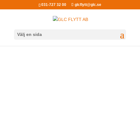
031-727 32 00
glcflytt@glc.se
Välj en sida
3