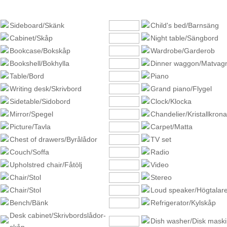
Sideboard/Skänk
Child's bed/Barnsäng
Cabinet/Skåp
Night table/Sängbord
Bookcase/Bokskåp
Wardrobe/Garderob
Bookshell/Bokhylla
Dinner waggon/Matvag
Table/Bord
Piano
Writing desk/Skrivbord
Grand piano/Flygel
Sidetable/Sidobord
Clock/Klocka
Mirror/Spegel
Chandelier/Kristallkrona
Picture/Tavla
Carpet/Matta
Chest of drawers/Byrålådor
TV set
Couch/Soffa
Radio
Upholstred chair/Fåtölj
Video
Chair/Stol
Stereo
Chair/Stol
Loud speaker/Högtalar
Bench/Bänk
Refrigerator/Kylskåp
Desk cabinet/Skrivbordslådor-
Dish washer/Disk mask