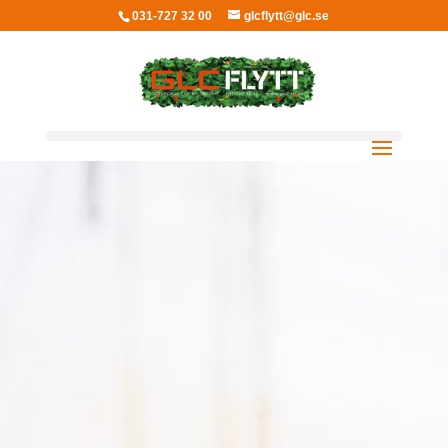
031-727 32 00
glcflytt@glc.se