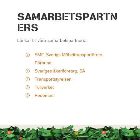
SAMARBETSPARTN
ERS
Länkar till våra samarbetspartners:
SMF, Sverigs Möbeltransportörers
Förbund
Sveriges åkeriföretag, SÅ
Transportstyrelsen
Tullverket
Fedemac