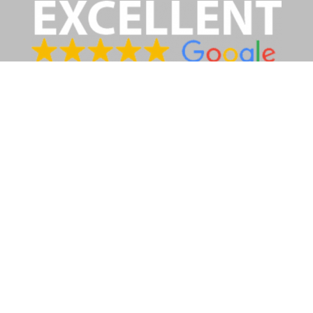
Vanliga tjänster
Bohagsflytt
Kontorsflytt
Bostadsevakueringar