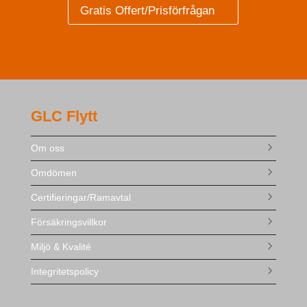
Gratis Offert/Prisförfrågan
GLC Flytt
Om oss
Omdömen
Certifieringar/Ramavtal
Försäkringsvillkor
Miljö & Kvalité
Integritetspolicy