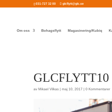
031-727 32 00
glcflytt@glc.se
Om oss
Bohagsflytt
Magasinering/Kubiq
K
GLCFLYTT10
av
Mikael Vilkas
|
maj 10, 2017
|
0 Kommentarer