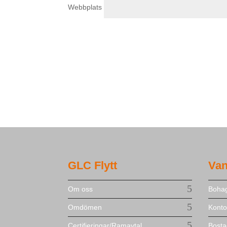
Webbplats
GLC Flytt
Van
Om oss
Bohag
Omdömen
Kontor
Certifieringar/Ramavtal
Bosta