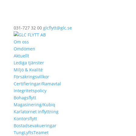
031-727 32 00
glcflytt@glc.se
Om oss
Omdömen
Aktuellt
Lediga tjänster
Miljö & Kvalité
Försäkringsvillkor
Certifieringar/Ramavtal
Integritetspolicy
Bohagsflytt
Magasinering/Kubiq
Karlatornet inflyttning
Kontorsflytt
Bostadsevakueringar
TungLyftsTeamet