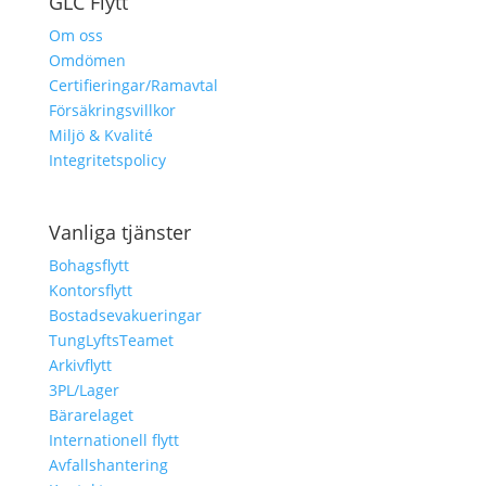
GLC Flytt
Om oss
Omdömen
Certifieringar/Ramavtal
Försäkringsvillkor
Miljö & Kvalité
Integritetspolicy
Vanliga tjänster
Bohagsflytt
Kontorsflytt
Bostadsevakueringar
TungLyftsTeamet
Arkivflytt
3PL/Lager
Bärarelaget
Internationell flytt
Avfallshantering