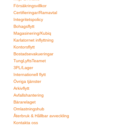
Försäkringsvillkor
Certifieringar/Ramavtal
Integritetspolicy
Bohagsflytt
Magasinering/Kubiq
Karlatornet inflyttning
Kontorsflytt
Bostadsevakueringar
TungLyftsTeamet
3PL/Lager
Internationell flytt
Övriga tjänster
Arkivflytt
Avfallshantering
Bärarelaget
Omlastningshub
Återbruk & Hållbar avveckling
Kontakta oss