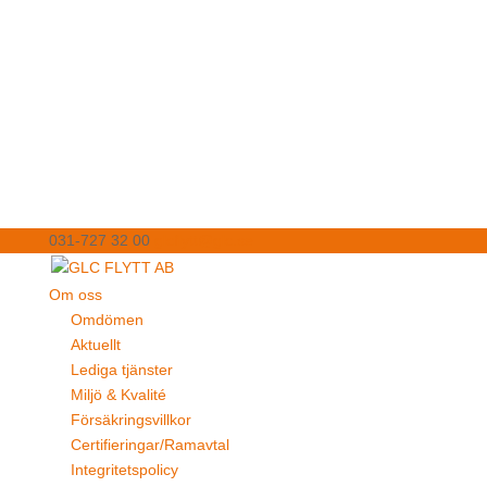
031-727 32 00
glcflytt@glc.se
Om oss
Omdömen
Aktuellt
Lediga tjänster
Miljö & Kvalité
Försäkringsvillkor
Certifieringar/Ramavtal
Integritetspolicy