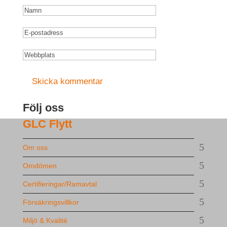
Följ oss
GLC Flytt
Om oss
Omdömen
Certifieringar/Ramavtal
Försäkringsvillkor
Miljö & Kvalité