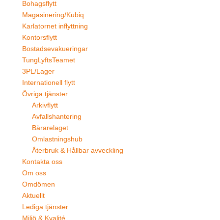
Bohagsflytt
Magasinering/Kubiq
Karlatornet inflyttning
Kontorsflytt
Bostadsevakueringar
TungLyftsTeamet
3PL/Lager
Internationell flytt
Övriga tjänster
Arkivflytt
Avfallshantering
Bärarelaget
Omlastningshub
Återbruk & Hållbar avveckling
Kontakta oss
Om oss
Omdömen
Aktuellt
Lediga tjänster
Miljö & Kvalité