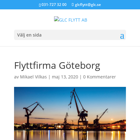
031-727 32 00
glcflytt@glc.se
Välj en sida
Flyttfirma Göteborg
av
Mikael Vilkas
|
maj 13, 2020
|
0 Kommentarer