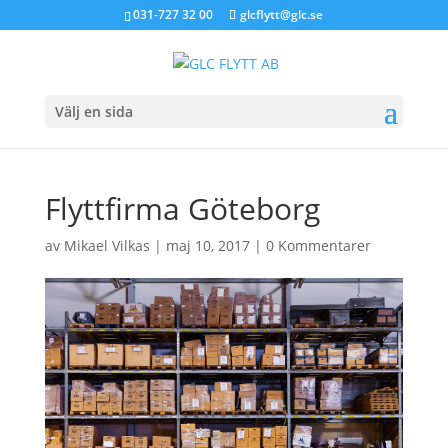
031-727 32 00
glcflytt@glc.se
Välj en sida
Flyttfirma Göteborg
av
Mikael Vilkas
|
maj 10, 2017
|
0 Kommentarer