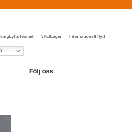
TungLyftsTeamet
3PL/Lager
Internationell flytt
a
Följ oss