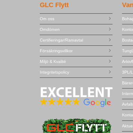
GLC Flytt
Van
Om oss
Bohag
Omdömen
Kontor
Certifieringar/Ramavtal
Bosta
Försäkringsvillkor
TungL
Miljö & Kvalité
Arkivf
Integritetspolicy
3PL/L
Bärar
Intern
Avfal
Konta
Aktuel