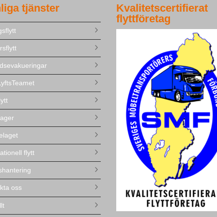
liga tjänster
Kvalitetscertifierat
flyttföretag
sflytt
sflytt
dsevakueringar
yftsTeamet
lytt
ager
elaget
ationell flytt
lshantering
kta oss
lt