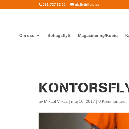
031-727 32 00
glcflytt@glc.se
Om oss
Bohagsflytt
Magasinering/Kubiq
K
KONTORSFL
av
Mikael Vilkas
|
maj 10, 2017
|
0 Kommentarer