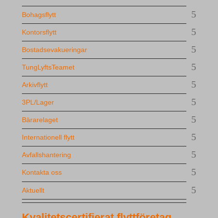
Bohagsflytt
Kontorsflytt
Bostadsevakueringar
TungLyftsTeamet
Arkivflytt
3PL/Lager
Bärarelaget
Internationell flytt
Avfallshantering
Kontakta oss
Aktuellt
Kvalitetscertifierat flyttföretag