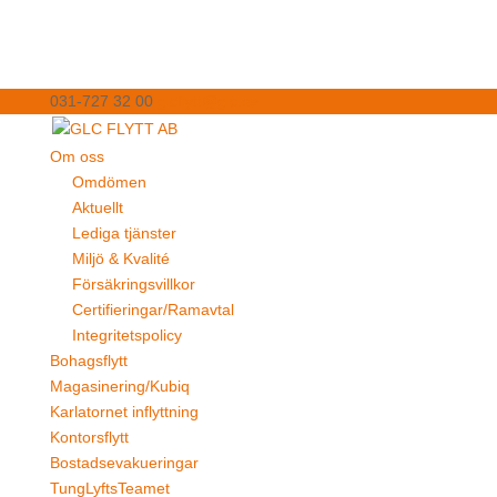
031-727 32 00
glcflytt@glc.se
Om oss
Omdömen
Aktuellt
Lediga tjänster
Miljö & Kvalité
Försäkringsvillkor
Certifieringar/Ramavtal
Integritetspolicy
Bohagsflytt
Magasinering/Kubiq
Karlatornet inflyttning
Kontorsflytt
Bostadsevakueringar
TungLyftsTeamet