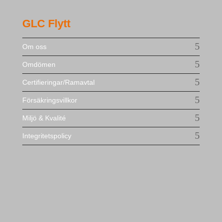
GLC Flytt
Om oss
Omdömen
Certifieringar/Ramavtal
Försäkringsvillkor
Miljö & Kvalité
Integritetspolicy