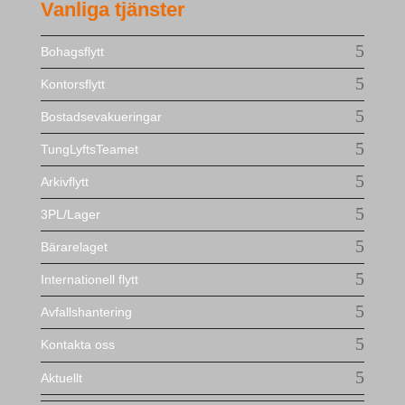
Vanliga tjänster
Bohagsflytt
Kontorsflytt
Bostadsevakueringar
TungLyftsTeamet
Arkivflytt
3PL/Lager
Bärarelaget
Internationell flytt
Avfallshantering
Kontakta oss
Aktuellt