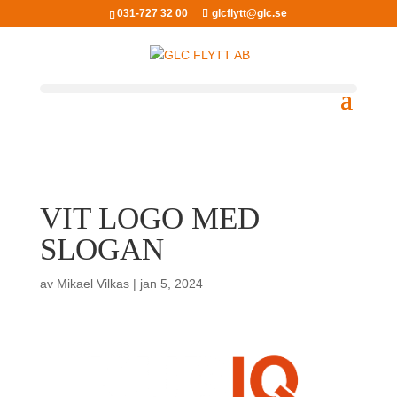
031-727 32 00
glcflytt@glc.se
VIT LOGO MED
SLOGAN
av
Mikael Vilkas
|
jan 5, 2024