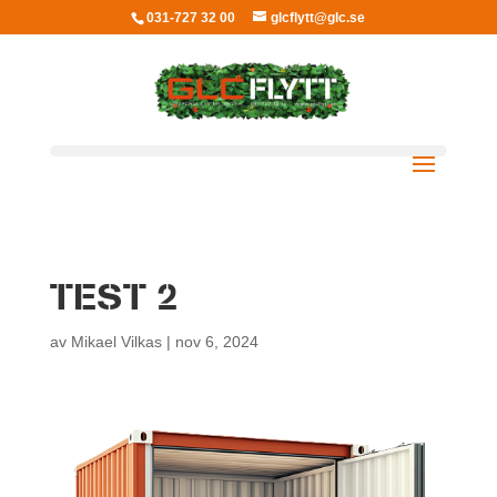
031-727 32 00
glcflytt@glc.se
TEST 2
av
Mikael Vilkas
|
nov 6, 2024