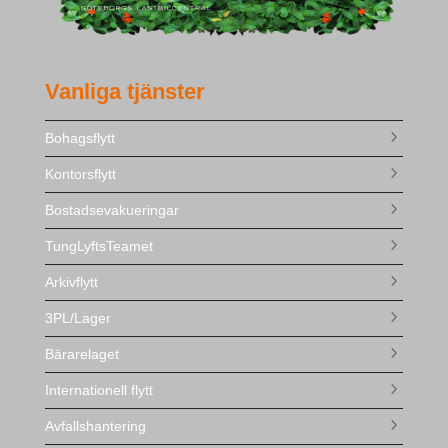
Vanliga tjänster
Bohagsflytt
Kontorsflytt
Bostadsevakueringar
TungLyftsTeamet
Arkivflytt
3PL/Lager
Bärarelaget
Internationell flytt
Avfallshantering