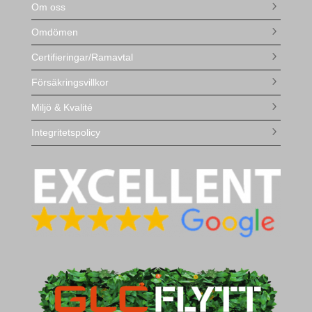
Om oss
Omdömen
Certifieringar/Ramavtal
Försäkringsvillkor
Miljö & Kvalité
Integritetspolicy