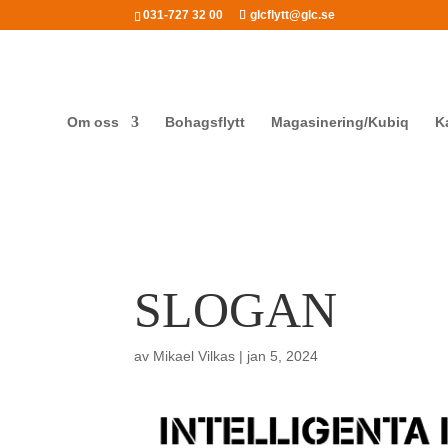
031-727 32 00
glcflytt@glc.se
Om oss
Bohagsflytt
Magasinering/Kubiq
K
SLOGAN
av
Mikael Vilkas
|
jan 5, 2024