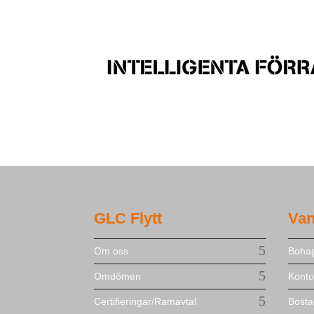
GLC Flytt
Van
Om oss
Bohag
Omdömen
Kontor
Certifieringar/Ramavtal
Bosta