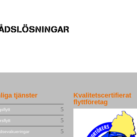
liga tjänster
Kvalitetscertifierat
flyttföretag
sflytt
sflytt
dsevakueringar