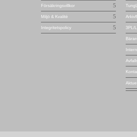
Försäkringsvillkor
TungL
Miljö & Kvalité
Arkivf
Integritetspolicy
3PL/L
Bärar
Intern
Avfal
Konta
Aktuel