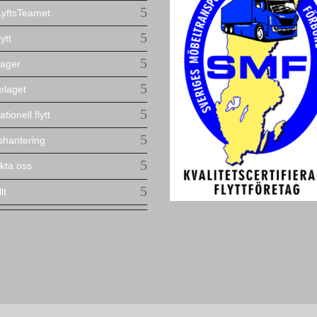
yftsTeamet
lytt
ager
elaget
ationell flytt
lshantering
kta oss
lt