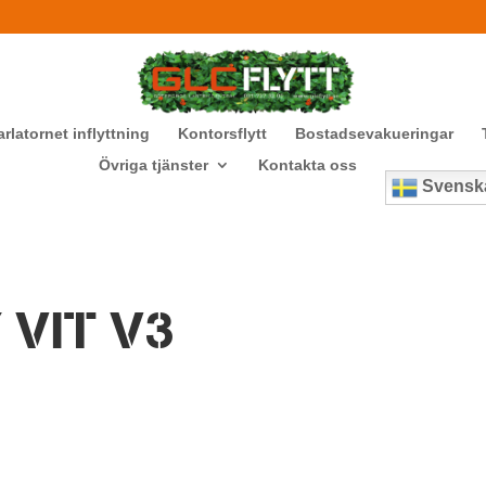
arlatornet inflyttning
Kontorsflytt
Bostadsevakueringar
Övriga tjänster
Kontakta oss
Svensk
VIT V3