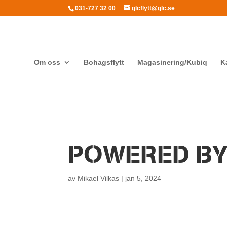
031-727 32 00
glcflytt@glc.se
Om oss
Bohagsflytt
Magasinering/Kubiq
K
POWERED BY 
av
Mikael Vilkas
|
jan 5, 2024