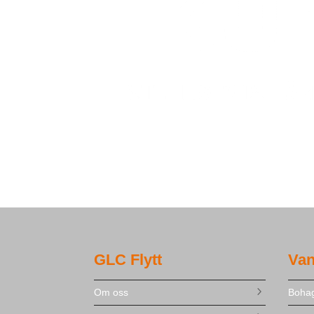
GLC Flytt
Van
Om oss
Bohag