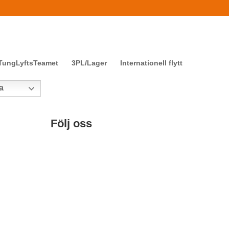
TungLyftsTeamet
3PL/Lager
Internationell flytt
a
Följ oss