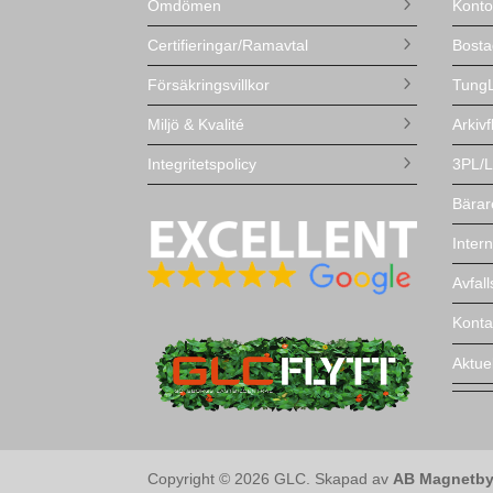
Omdömen
Kontor
Certifieringar/Ramavtal
Bosta
Försäkringsvillkor
TungL
Miljö & Kvalité
Arkivf
Integritetspolicy
3PL/L
Bärar
Intern
Avfal
Konta
Aktuel
Copyright © 2026 GLC. Skapad av
AB Magnetby