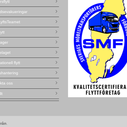
sflytt
dsevakueringar
yftsTeamet
lytt
ager
elaget
ationell flytt
lshantering
kta oss
lt
rån
.