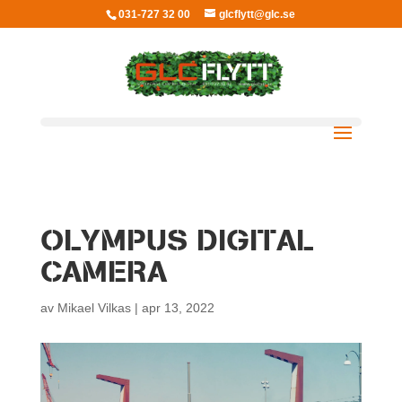
031-727 32 00
glcflytt@glc.se
OLYMPUS DIGITAL
CAMERA
av
Mikael Vilkas
|
apr 13, 2022