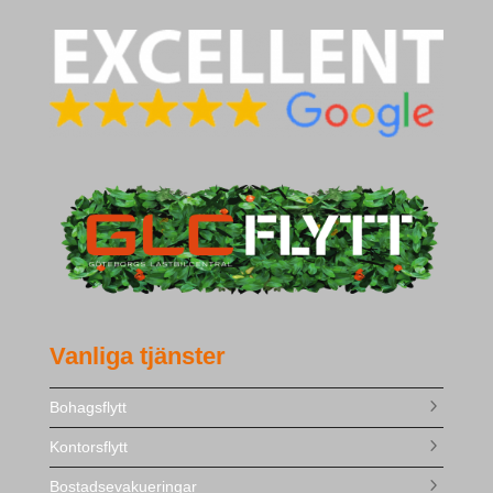
Vanliga tjänster
Bohagsflytt
Kontorsflytt
Bostadsevakueringar