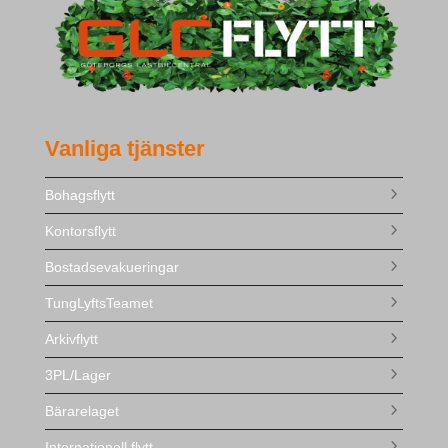
Vanliga tjänster
Bohagsflytt
Kontorsflytt
Bostadsevakueringar
TungLyftsTeamet
Arkivflytt
3PL/Lager
Bärarelaget
Internationell flytt