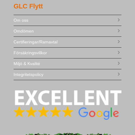
GLC Flytt
Om oss
Omdömen
Certifieringar/Ramavtal
Försäkringsvillkor
Miljö & Kvalité
Integritetspolicy