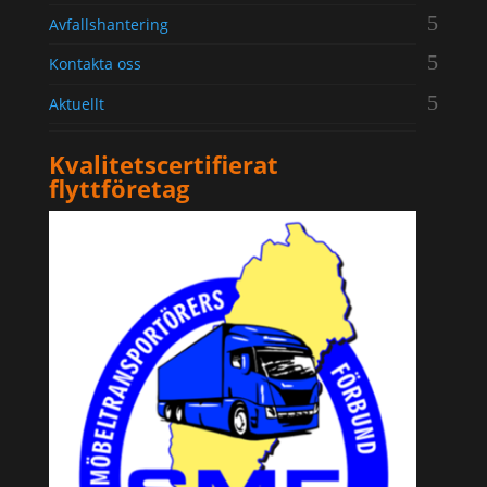
Avfallshantering
Kontakta oss
Aktuellt
Kvalitetscertifierat
flyttföretag