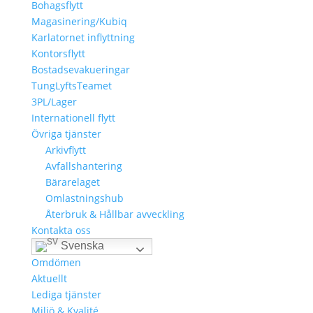
Bohagsflytt
Magasinering/Kubiq
Karlatornet inflyttning
Kontorsflytt
Bostadsevakueringar
TungLyftsTeamet
3PL/Lager
Internationell flytt
Övriga tjänster
Arkivflytt
Avfallshantering
Bärarelaget
Omlastningshub
Återbruk & Hållbar avveckling
Kontakta oss
Om oss
Svenska
Omdömen
Aktuellt
Lediga tjänster
Miljö & Kvalité