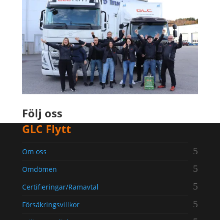
Följ oss
GLC Flytt
Om oss
Omdömen
Certifieringar/Ramavtal
Försäkringsvillkor