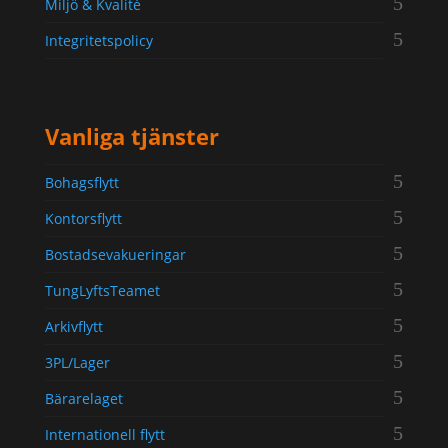
Miljö & Kvalité
Integritetspolicy
Vanliga tjänster
Bohagsflytt
Kontorsflytt
Bostadsevakueringar
TungLyftsTeamet
Arkivflytt
3PL/Lager
Bärarelaget
Internationell flytt