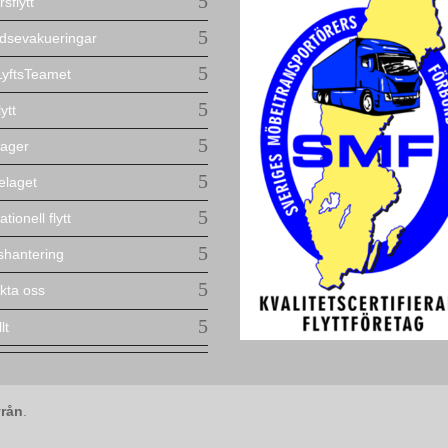
sflytt
dsevakueringar
yftsTeamet
lytt
ager
elaget
ationell flytt
lshantering
kta oss
lt
rån
.