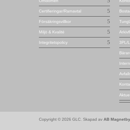
Omdömen
Kontor
Certifieringar/Ramavtal
Bosta
Försäkringsvillkor
TungL
Miljö & Kvalité
Arkivf
Integritetspolicy
3PL/L
Bärar
Intern
Avfal
Konta
Aktuel
Copyright © 2026 GLC. Skapad av
AB Magnetby