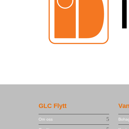
GLC Flytt
Van
Om oss
Bohag