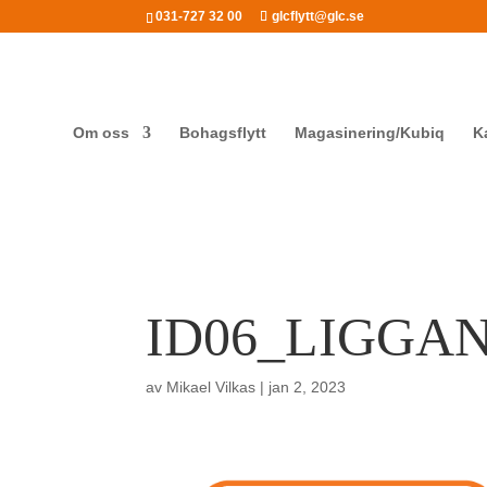
031-727 32 00
glcflytt@glc.se
Om oss
Bohagsflytt
Magasinering/Kubiq
K
ID06_LIGGA
av
Mikael Vilkas
|
jan 2, 2023