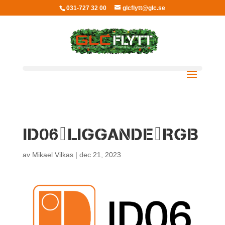
031-727 32 00
glcflytt@glc.se
ID06_LIGGANDE_RGB
av
Mikael Vilkas
|
dec 21, 2023