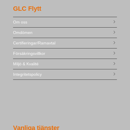
GLC Flytt
Om oss
Omdömen
Certifieringar/Ramavtal
Försäkringsvillkor
Miljö & Kvalité
Integritetspolicy
Vanliga tjänster