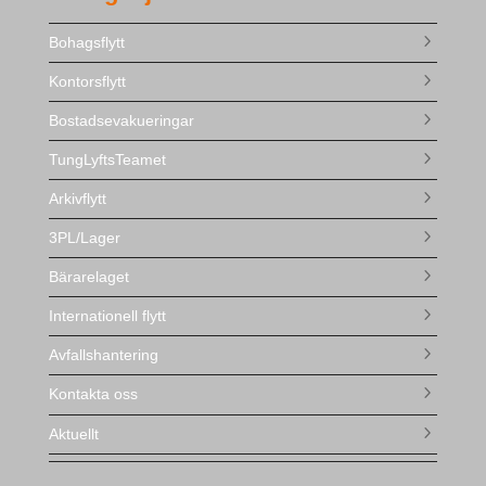
Bohagsflytt
Kontorsflytt
Bostadsevakueringar
TungLyftsTeamet
Arkivflytt
3PL/Lager
Bärarelaget
Internationell flytt
Avfallshantering
Kontakta oss
Aktuellt