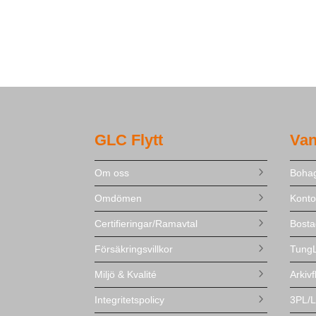
GLC Flytt
Van
Om oss
Bohag
Omdömen
Kontor
Certifieringar/Ramavtal
Bosta
Försäkringsvillkor
TungL
Miljö & Kvalité
Arkivf
Integritetspolicy
3PL/L