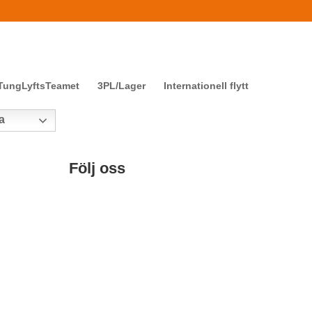
TungLyftsTeamet
3PL/Lager
Internationell flytt
a
Följ oss