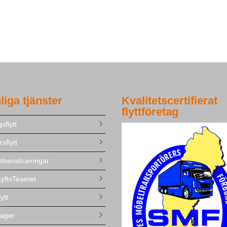
liga tjänster
Kvalitetscertifierat
flyttföretag
sflytt
sflytt
dsevakueringar
yftsTeamet
lytt
ager