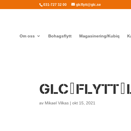
031-727 32 00
glcflytt@glc.se
Om oss
Bohagsflytt
Magasinering/Kubiq
K
GLC_FLYTT
av
Mikael Vilkas
|
okt 15, 2021