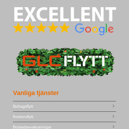
Vanliga tjänster
Bohagsflytt
Kontorsflytt
Bostadsevakueringar