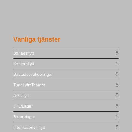
Vanliga tjänster
Bohagsflytt
Kontorsflytt
Bostadsevakueringar
TungLyftsTeamet
Arkivflytt
3PL/Lager
Bärarelaget
Internationell flytt