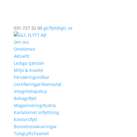
031-727 32 00
glcflytt@glc.se
Om oss
Omdömen
Aktuellt
Lediga tjänster
Miljö & Kvalité
Försäkringsvillkor
Certifieringar/Ramavtal
Integritetspolicy
Bohagsflytt
Magasinering/Kubiq
Karlatornet inflyttning
Kontorsflytt
Bostadsevakueringar
TungLyftsTeamet