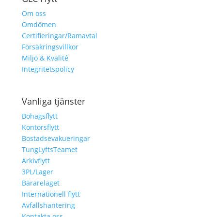
Om oss
Omdömen
Certifieringar/Ramavtal
Försäkringsvillkor
Miljö & Kvalité
Integritetspolicy
Vanliga tjänster
Bohagsflytt
Kontorsflytt
Bostadsevakueringar
TungLyftsTeamet
Arkivflytt
3PL/Lager
Bärarelaget
Internationell flytt
Avfallshantering
Kontakta oss