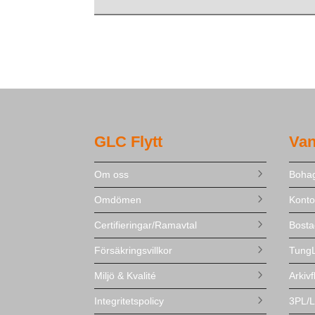
GLC Flytt
Van
Om oss
Bohag
Omdömen
Kontor
Certifieringar/Ramavtal
Bosta
Försäkringsvillkor
TungL
Miljö & Kvalité
Arkivf
Integritetspolicy
3PL/L