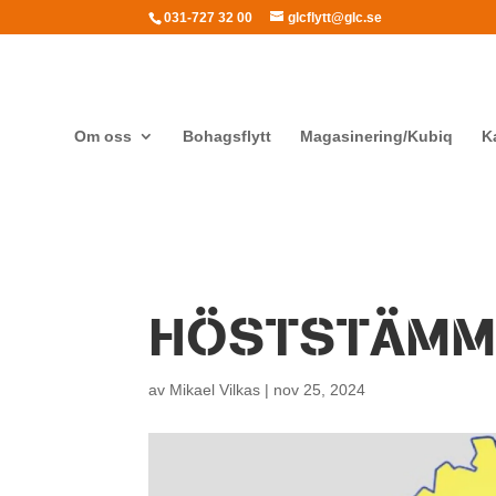
031-727 32 00
glcflytt@glc.se
Om oss
Bohagsflytt
Magasinering/Kubiq
K
HÖSTSTÄMMA
av
Mikael Vilkas
|
nov 25, 2024