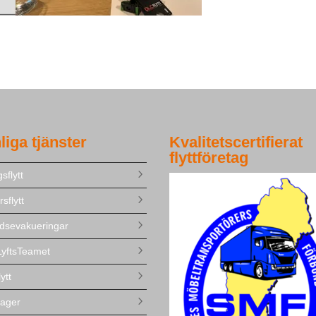
liga tjänster
Kvalitetscertifierat
flyttföretag
sflytt
sflytt
dsevakueringar
yftsTeamet
lytt
ager