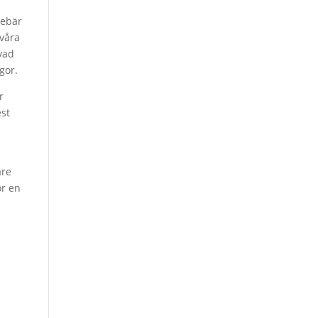
nebär
 våra
 vad
gor.
r
est
are
ör en