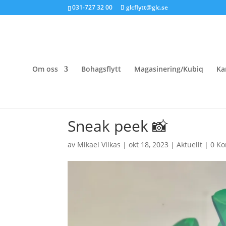
031-727 32 00
glcflytt@glc.se
Om oss
Bohagsflytt
Magasinering/Kubiq
Ka
Sneak peek 📸
av
Mikael Vilkas
|
okt 18, 2023
|
Aktuellt
|
0 K