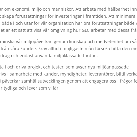
ar om ekonomi, miljö och människor. Att arbeta med hållbarhet in
t skapa förutsättningar för investeringar i framtiden. Att minimera
 både i och utanför vår organisation har bra förutsättningar både
het är ett sätt att visa vår omgivning hur GLC arbetar med dessa frå
att minska vår miljöpåverkan genom kunskap och medvetenhet om vå
tifrån våra kunders krav alltid i möjligaste mån försöka hitta den m
ppdrag och endast använda miljöklassade fordon.
lta i och driva projekt och tester, som avser nya miljöanpassade
ivs i samarbete med kunder, myndigheter, leverantörer, biltillverk
 Vi påverkar samhällsutvecklingen genom att engagera oss i frågor f
r tydliga och lever som vi lär!
t