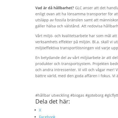
Vad är då hållbarhet?
GLC anser att det handl
enligt ovan att ha lönsamma transporter för at
utsläpp av fossila bränslen samt att människor
gäller hälsa och välstånd. Att redovisa hållbar
Vårt miljö- och kvalitetsarbete har som mål 
verksamhets effekter på miljön. Bl.a. skall vi u
miljöeffektiva transportlösningen vid varje u
En betydande del av vårt miljöarbete är att de
produkter och transportsystem. Projekten bedr
och andra intressenter. Vi vill och vågar mer!
bättre värld, med den goda affären i fokus. Vi ä
#hållbar utveckling #biogas #goteborg #glcflyt
Dela det här:
X
Facebook