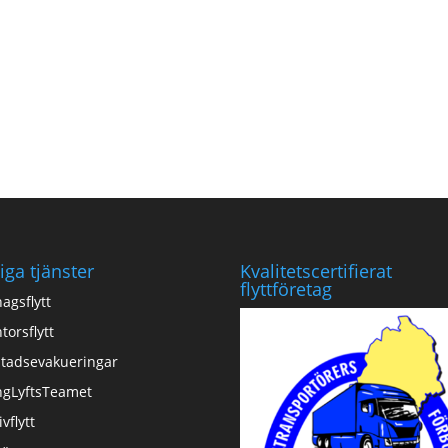
iga tjänster
Kvalitetscertifierat
flyttföretag
agsflytt
torsflytt
tadsevakueringar
ngLyftsTeamet
ivflytt