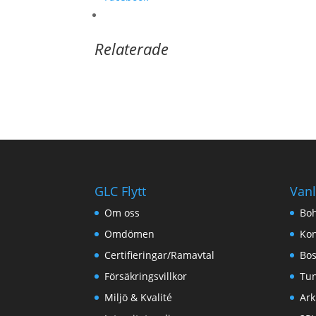
Relaterade
GLC Flytt
Vanl
Om oss
Boh
Omdömen
Kon
Certifieringar/Ramavtal
Bos
Försäkringsvillkor
Tu
Miljö & Kvalité
Ark