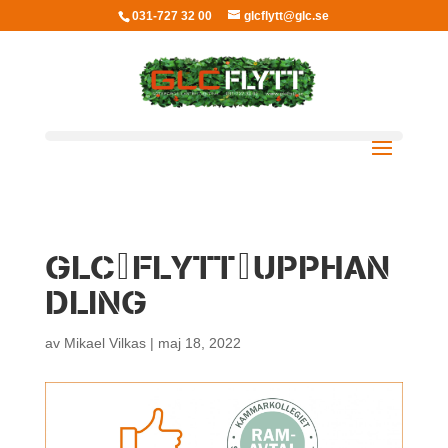
031-727 32 00
glcflytt@glc.se
GLC_FLYTT_UPPHAN
DLING
av
Mikael Vilkas
|
maj 18, 2022