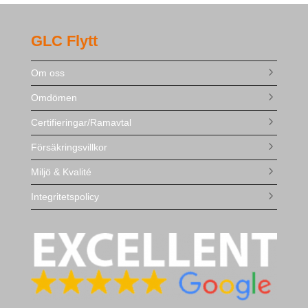
GLC Flytt
Om oss
Omdömen
Certifieringar/Ramavtal
Försäkringsvillkor
Miljö & Kvalité
Integritetspolicy