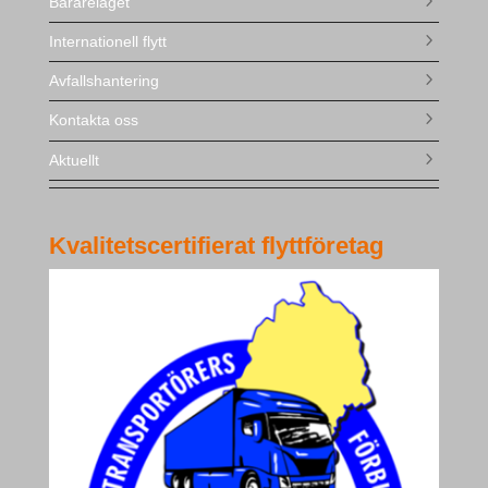
Bärarelaget
Internationell flytt
Avfallshantering
Kontakta oss
Aktuellt
Kvalitetscertifierat flyttföretag