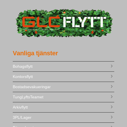
Vanliga tjänster
Bohagsflytt
Kontorsflytt
Bostadsevakueringar
TungLyftsTeamet
Arkivflytt
3PL/Lager