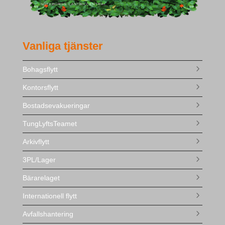
Vanliga tjänster
Bohagsflytt
Kontorsflytt
Bostadsevakueringar
TungLyftsTeamet
Arkivflytt
3PL/Lager
Bärarelaget
Internationell flytt
Avfallshantering