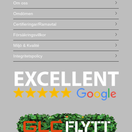
Om oss
Omdömen
Certifieringar/Ramavtal
Försäkringsvillkor
Miljö & Kvalité
Integritetspolicy