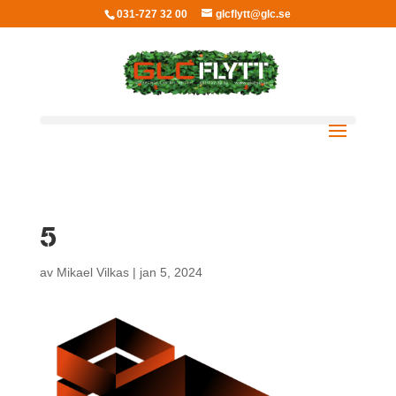
031-727 32 00
glcflytt@glc.se
5
av
Mikael Vilkas
|
jan 5, 2024