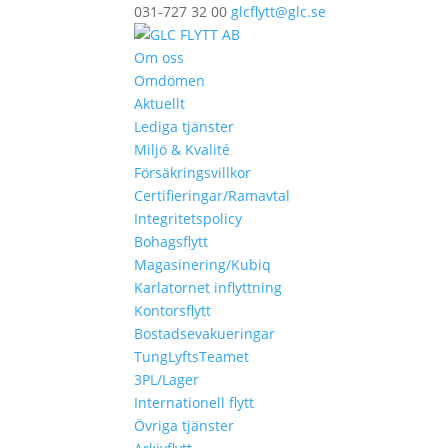
031-727 32 00
glcflytt@glc.se
Om oss
Omdömen
Aktuellt
Lediga tjänster
Miljö & Kvalité
Försäkringsvillkor
Certifieringar/Ramavtal
Integritetspolicy
Bohagsflytt
Magasinering/Kubiq
Karlatornet inflyttning
Kontorsflytt
Bostadsevakueringar
TungLyftsTeamet
3PL/Lager
Internationell flytt
Övriga tjänster