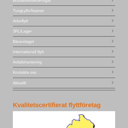
Bostadsevakueringar
TungLyftsTeamet
Arkivflytt
3PL/Lager
Bärarelaget
Internationell flytt
Avfallshantering
Kontakta oss
Aktuellt
Kvalitetscertifierat flyttföretag