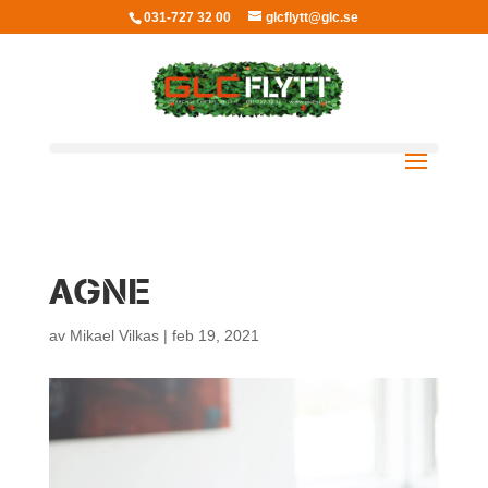
031-727 32 00
glcflytt@glc.se
AGNE
av
Mikael Vilkas
|
feb 19, 2021