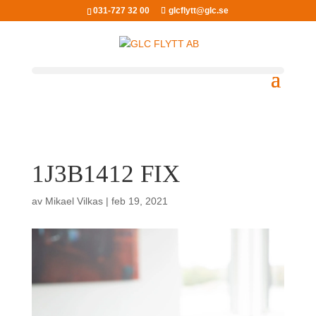
031-727 32 00
glcflytt@glc.se
1J3B1412 FIX
av
Mikael Vilkas
|
feb 19, 2021