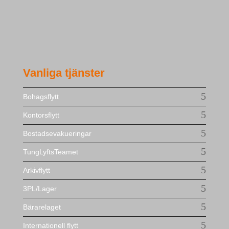
Vanliga tjänster
Bohagsflytt
Kontorsflytt
Bostadsevakueringar
TungLyftsTeamet
Arkivflytt
3PL/Lager
Bärarelaget
Internationell flytt