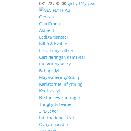
031-727 32 00
glcflytt@glc.se
Om oss
Omdömen
Aktuellt
Lediga tjänster
Miljö & Kvalité
Försäkringsvillkor
Certifieringar/Ramavtal
Integritetspolicy
Bohagsflytt
Magasinering/Kubiq
Karlatornet inflyttning
Kontorsflytt
Bostadsevakueringar
TungLyftsTeamet
3PL/Lager
Internationell flytt
Övriga tjänster