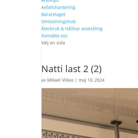
Arkivflytt
Avfallshantering
Bärarelaget
Omlastningshub
Återbruk & Hållbar avveckling
Kontakta oss
Välj en sida
Natti last 2 (2)
av
Mikael Vilkas
|
maj 10, 2024